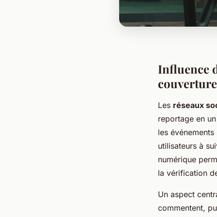
Influence 
couverture
Les
réseaux so
reportage en un
les événements s
utilisateurs à s
numérique perme
la vérification de
Un aspect centra
commentent, pub