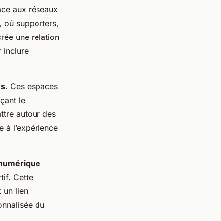
âce aux réseaux
 où supporters,
rée une relation
 inclure
es
. Ces espaces
çant le
ttre autour des
e à l’expérience
numérique
tif. Cette
 un lien
onnalisée du