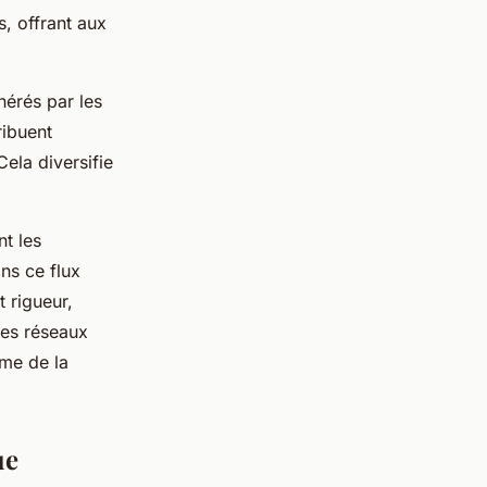
s, offrant aux
nérés par les
ribuent
ela diversifie
nt les
ans ce flux
t rigueur,
Les réseaux
ême de la
ue