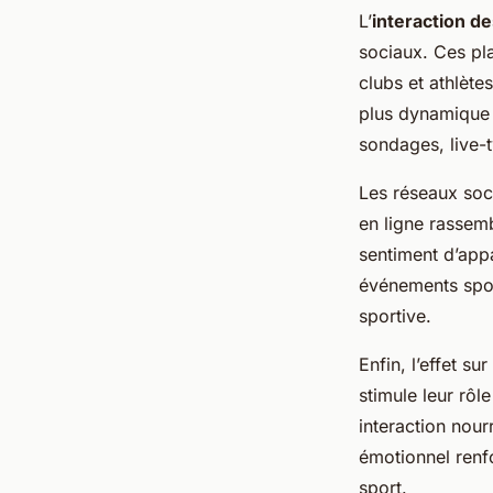
L’
interaction de
sociaux. Ces pl
clubs et athlèt
plus dynamique 
sondages, live-t
Les réseaux soc
en ligne rassemb
sentiment d’appa
événements sport
sportive.
Enfin, l’effet su
stimule leur rôle
interaction nourr
émotionnel renf
sport.