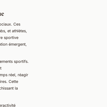
ue
ociaux. Ces
bs, et athlètes,
re sportive
ation émergent,
ements sportifs.
t
mps réel, réagir
res. Cette
chissant la
ractivité