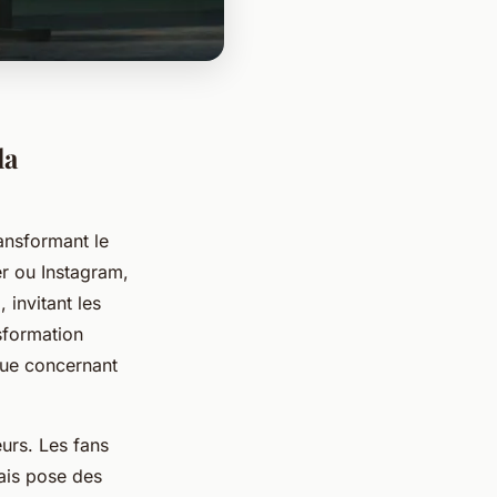
la
ransformant le
r ou Instagram,
 invitant les
nsformation
rue concernant
eurs. Les fans
ais pose des