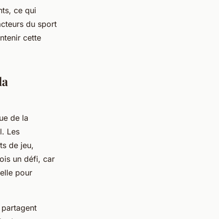
ts, ce qui
acteurs du sport
ntenir cette
la
ue de la
l. Les
s de jeu,
ois un défi, car
ielle pour
s partagent