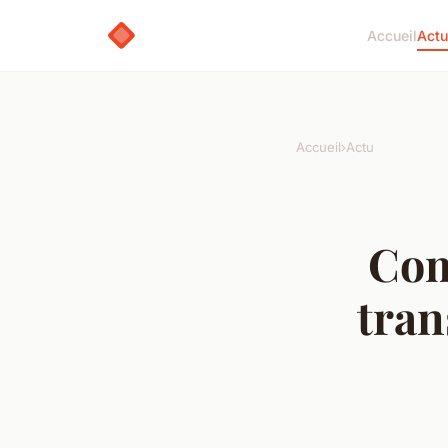
Accueil
Actu
Accueil
›
Actu
Com
tran