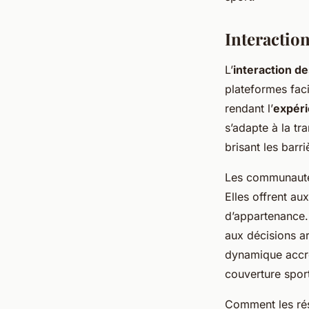
Interactio
L’
interaction de
plateformes faci
rendant l’
expéri
s’adapte à la t
brisant les barri
Les communautés
Elles offrent au
d’appartenance.
aux décisions a
dynamique accroî
couverture sport
Comment les rés