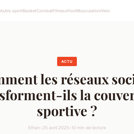
Autre sport
Basket
Combat
Fitness
Foot
Musculation
Velo
ACTU
ment les réseaux soc
sforment-ils la couve
sportive ?
Ethan
•
25 avril 2025
•
10 min de lecture