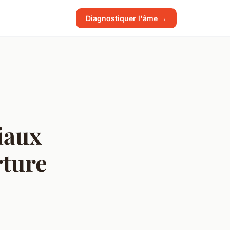
Diagnostiquer l'âme →
iaux
rture