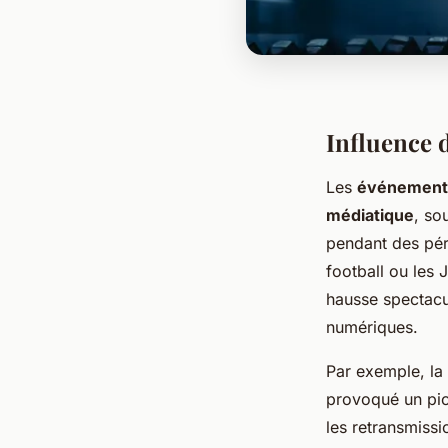
Influence d
Les
événements
médiatique
, so
pendant des pé
football ou les 
hausse spectacul
numériques.
Par exemple, la
provoqué un pic
les retransmissi