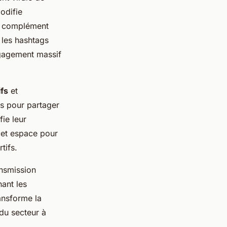
odifie
en complément
 les hashtags
ngagement massif
ifs
et
es pour partager
ie leur
cet espace pour
tifs.
ansmission
nant les
ansforme la
du secteur à
.