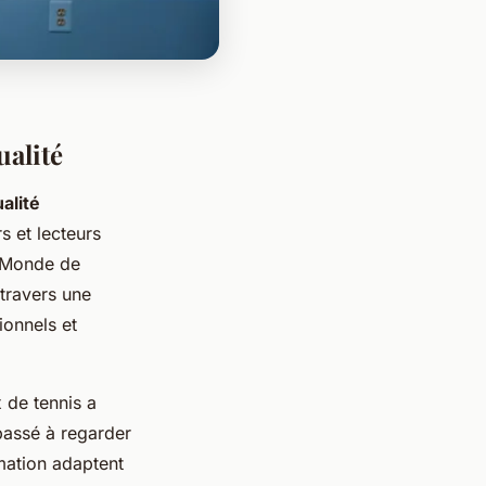
ualité
alité
s et lecteurs
u Monde de
 travers une
ionnels et
 de tennis a
passé à regarder
rmation adaptent