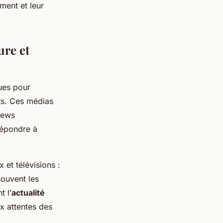
ment et leur
ure et
ues pour
s. Ces médias
views
répondre à
 et télévisions :
souvent les
 l’
actualité
x attentes des