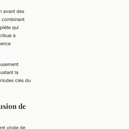
n avant des
En combinant
plète qui
tribue à
uence
neusement
ustant la
ériodes clés du
fusion de
nt virale de