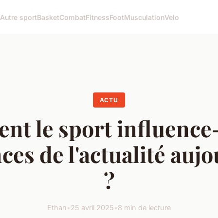
Autre sport
Basket
Combat
Fitness
Foot
Musculation
Velo
ACTU
t le sport influence-t
ces de l'actualité aujo
?
Ethan
•
25 avril 2025
•
8 min de lecture