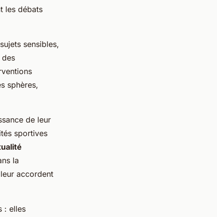
t les débats
sujets sensibles,
 des
rventions
es sphères,
issance de leur
tés sportives
tualité
ans la
 leur accordent
 : elles