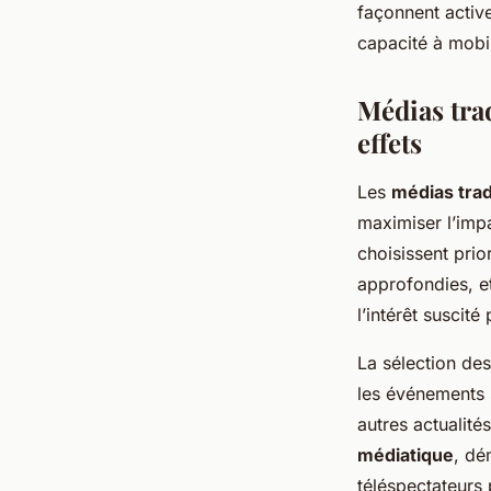
façonnent active
capacité à mobil
Médias trad
effets
Les
médias trad
maximiser l’imp
choisissent prio
approfondies, et
l’intérêt suscité
La sélection des
les événements s
autres actualit
médiatique
, dé
téléspectateurs