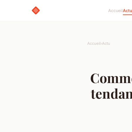
Accueil
Actu
Accueil
›
Actu
Commen
tendan