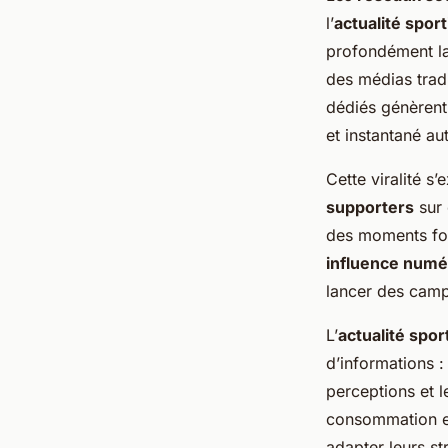
l’
actualité spor
profondément la
des médias trad
dédiés génèrent
et instantané au
Cette viralité s’
supporters
sur 
des moments for
influence numé
lancer des camp
L’
actualité spor
d’informations :
perceptions et 
consommation et 
adapter leurs st