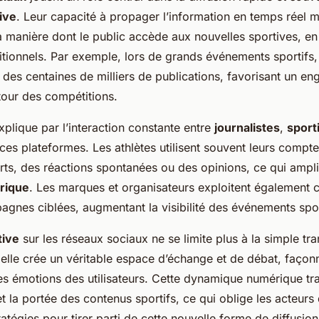
tive
. Leur capacité à propager l’information en temps réel m
 manière dont le public accède aux nouvelles sportives, 
itionnels. Par exemple, lors de grands événements sportifs,
 des centaines de milliers de publications, favorisant un e
tour des compétitions.
explique par l’interaction constante entre
journalistes
,
sport
ces plateformes. Les athlètes utilisent souvent leurs compt
ts, des réactions spontanées ou des opinions, ce qui amplif
rique
. Les marques et organisateurs exploitent également 
agnes ciblées, augmentant la visibilité des événements spor
tive
sur les réseaux sociaux ne se limite plus à la simple tr
 elle crée un véritable espace d’échange et de débat, façon
les émotions des utilisateurs. Cette dynamique numérique tr
la portée des contenus sportifs, ce qui oblige les acteurs 
ratégies pour tirer parti de cette nouvelle forme de diffusion