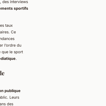
, des interviews
ments sportifs
es taux
aires. Ce
endances
r l’ordre du
e que le sport
édiatique
.
de
on publique
blic. Leurs
dans des