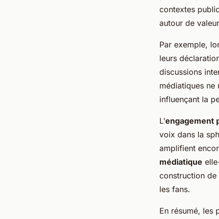
contextes public
autour de valeu
Par exemple, lor
leurs déclarati
discussions inte
médiatiques ne 
influençant la p
L’
engagement p
voix dans la sp
amplifient encor
médiatique
elle
construction de 
les fans.
En résumé, les p