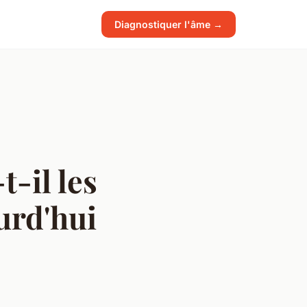
Diagnostiquer l'âme →
-il les
urd'hui