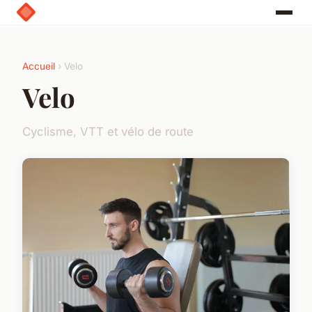
Accueil
› Velo
Velo
Cyclisme, VTT et vélo de route