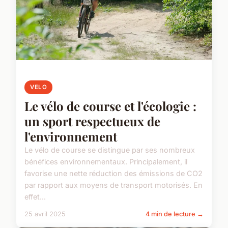
VELO
Le vélo de course et l'écologie :
un sport respectueux de
l'environnement
Le vélo de course se distingue par ses nombreux
bénéfices environnementaux. Principalement, il
favorise une nette réduction des émissions de CO2
par rapport aux moyens de transport motorisés. En
effet...
25 avril 2025
4 min de lecture →