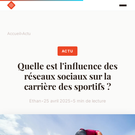
Accueil
›
Actu
ACTU
Quelle est l'influence des
réseaux sociaux sur la
carrière des sportifs ?
Ethan
•
25 avril 2025
•
5 min de lecture