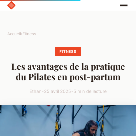
Accueil
›
Fitness
FITNESS
Les avantages de la pratique
du Pilates en post-partum
Ethan
•
25 avril 2025
•
5 min de lecture