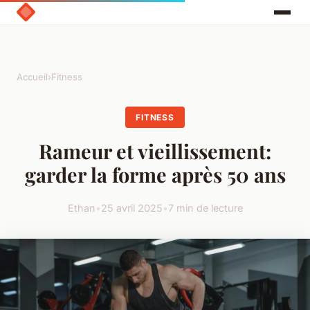
Accueil
›
Fitness
FITNESS
Rameur et vieillissement:
garder la forme après 50 ans
Ethan
•
25 avril 2025
•
7 min de lecture