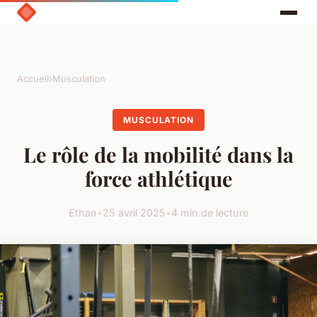
Accueil
›
Musculation
MUSCULATION
Le rôle de la mobilité dans la
force athlétique
Ethan
•
25 avril 2025
•
4 min de lecture