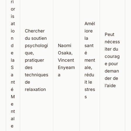
ri
or
is
at
Amél
io
Chercher
iore
Peut
n
du soutien
la
nécess
d
psychologi
Naomi
sant
iter du
e
que,
Osaka,
é
courag
la
pratiquer
Vincent
ment
e pour
S
des
Enyeam
ale,
deman
a
techniques
a
rédu
der de
nt
de
it le
l’aide
é
relaxation
stres
M
s
e
nt
al
e