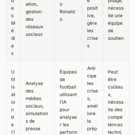
d
e
phage,
ation,
o
e
posit
nécess
gestion
Ronald
s
ive,
ite une
des
o
M
gère
équipe
réseaux
é
les
de
sociaux
di
crise
soutien
a
s
s
Anti
U
Équipes
Peut
cipe
til
de
être
Analyse
les
is
football
coûteu
des
crise
at
utilisant
x,
médias
s,
io
l’IA
nécess
sociaux,
amél
n
pour
ite des
simulation
iore
d
analyse
compé
s de
la
e
r les
tences
presse
prép
l’I
perform
techni