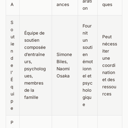
arati
A
ances
ques
on
S
Four
o
Équipe de
nit
ut
Peut
soutien
un
ie
nécess
composée
souti
n
iter
d’entraîne
Simone
en
d
une
urs,
Biles,
émot
e
coordi
psycholog
Naomi
ionn
l’
nation
ues,
Osaka
el et
É
et des
membres
psyc
q
ressou
de la
holo
ui
rces
famille
giqu
p
e
e
P