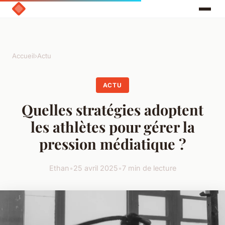
Accueil
›
Actu
ACTU
Quelles stratégies adoptent
les athlètes pour gérer la
pression médiatique ?
Ethan
•
25 avril 2025
•
7 min de lecture