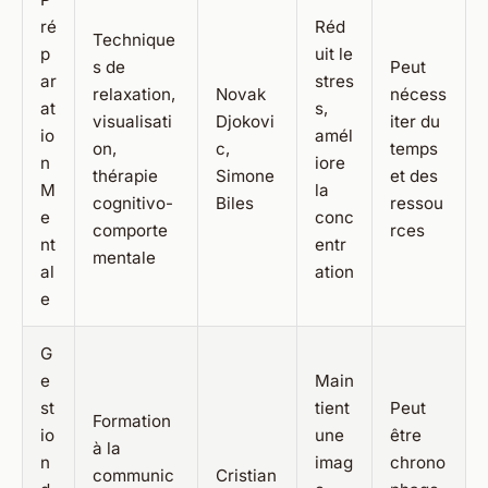
ré
Réd
Technique
p
uit le
s de
Peut
ar
stres
relaxation,
Novak
nécess
at
s,
visualisati
Djokovi
iter du
io
amél
on,
c,
temps
n
iore
thérapie
Simone
et des
M
la
cognitivo-
Biles
ressou
e
conc
comporte
rces
nt
entr
mentale
al
ation
e
G
e
Main
st
tient
Peut
Formation
io
une
être
à la
n
imag
chrono
communic
Cristian