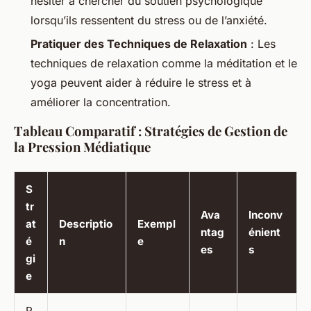
hésiter à chercher du soutien psychologique
lorsqu’ils ressentent du stress ou de l’anxiété.
Pratiquer des Techniques de Relaxation
: Les
techniques de relaxation comme la méditation et le
yoga peuvent aider à réduire le stress et à
améliorer la concentration.
Tableau Comparatif : Stratégies de Gestion de
la Pression Médiatique
S
tr
Ava
Inconv
at
Descriptio
Exempl
ntag
énient
é
n
e
es
s
gi
e
P