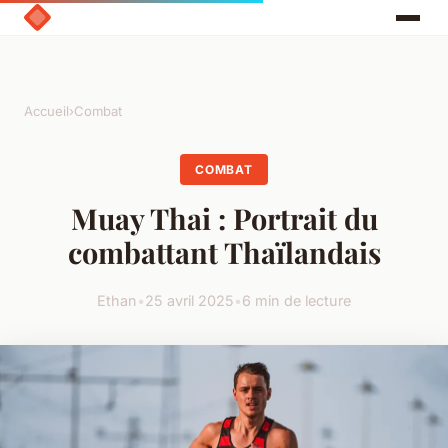
Accueil
›
Combat
COMBAT
Muay Thai : Portrait du
combattant Thaïlandais
Ethan
•
25 avril 2025
•
6 min de lecture